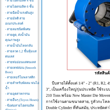
- สายไฮดรอลิค 4 ชั้น
- สายไฮดรอลิค 6 ชั้น
- สายฉีดน้ำแรงดันสูง
- สายมัลติ สาย
อเนกประสงค์
- สายลมชนิดพิเศษ
- สายดูด, ส่งน้ำมัน
คุณภาพสูง
- สายน้ำมันไหลกลับ
- สายลวด 1,2 ชั้นหุ้มแส
ตนเลส
- สายท่ออ่อนแสตนเลส
- สายเทฟล่อน (Smooth
Bore)
รหัสสินค้
- สายเทอร์โมพลาสติก
- สายสำหรับพัดลม พ่นไอ
บีบสายได้ตั้งแต่ 1/4" - 2" (R1, R2,
น้ำ
3", เป็นเครื่องใหญ่รุ่นประหยัด ใช้ระบบ
- สายอุตสาหกรรม
210 Tons พร้อม New Master Die Movem
- สายอื่นๆ (Toyox Hoses)
การใช้งานตามขนาดสาย, รูหัวกะโหลก
- ข้อต่อสายไฮดรอลิค
Double Cylinder ที่ทันสมัย, ประหยัดค่า
(Fitting)