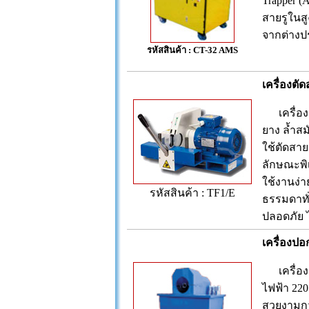
Trapper (
สายรูในสู
จากต่างป
รหัสสินค้า : CT-32 AMS
เครื่องตั
เครื่องต
ยาง ล้ำสม
ใช้ตัดสาย
ลักษณะพิ
ใช้งานง่
รหัสสินค้า : TF1/E
ธรรมดาทั่
ปลอดภัย 
เครื่องปอ
เครื่องป
ไฟฟ้า 220
สวยงามกว