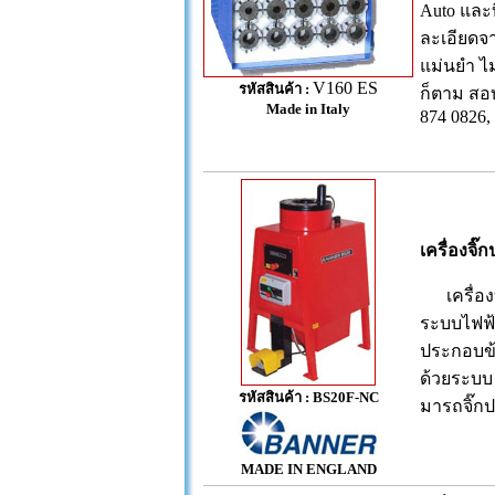
Auto และบ
ละเอียดจ
แม่นยำ ไ
V160 ES
รหัสสินค้า :
ก็ตาม สอบ
Made in Italy
874 0826,
เครื่องจ
เครื่องบ
ระบบไฟฟ้
ประกอบข้
ด้วยระบบ 
รหัสสินค้า : BS20F-NC
มารถจิ๊กปร
MADE IN ENGLAND