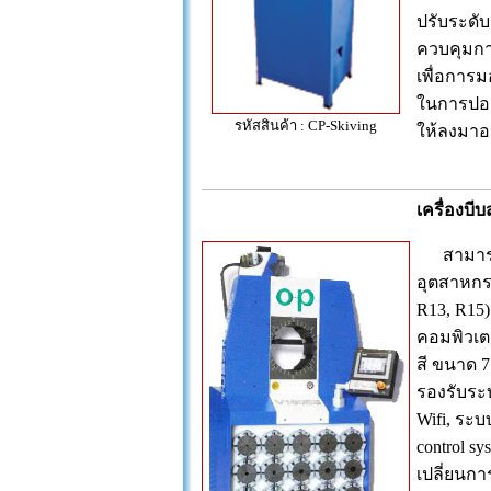
ปรับระดับ
ควบคุมการ
เพื่อการ
ในการปอก
รหัสสินค้า : CP-Skiving
ให้ลงมาอยู
เครื่องบ
สามารถบี
อุตสาหกรร
R13, R15
คอมพิวเตอ
สี ขนาด 7
รองรับระบ
Wifi, ระ
control s
เปลี่ยนกา