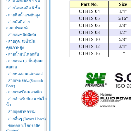
- สายไฮดรอลิค 4 ชั้น
Part No.
Size
- สายไฮดรอลิค 6 ชั้น
CTH1S-04
1/4"
- สายฉีดน้ำแรงดันสูง
CTH1S-05
5/16"
- สายมัลติ สาย
CTH1S-06
3/8"
อเนกประสงค์
CTH1S-08
1/2"
- สายลมชนิดพิเศษ
CTH1S-10
5/8"
- สายดูด, ส่งน้ำมัน
CTH1S-12
3/4"
คุณภาพสูง
CTH1S-16
1"
- สายน้ำมันไหลกลับ
- สายลวด 1,2 ชั้นหุ้มแส
ตนเลส
- สายท่ออ่อนแสตนเลส
- สายเทฟล่อน (Smooth
Bore)
- สายเทอร์โมพลาสติก
- สายสำหรับพัดลม พ่นไอ
น้ำ
- สายอุตสาหกรรม
- สายอื่นๆ (Toyox Hoses)
- ข้อต่อสายไฮดรอลิค
(Fitting)