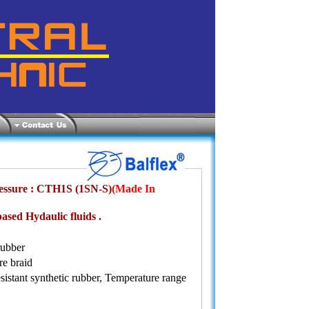
ssure : CTH1S (1SN-S)
(Made In
ased Hydaulic fluids .
rubber
re braid
sistant synthetic rubber, Temperature range