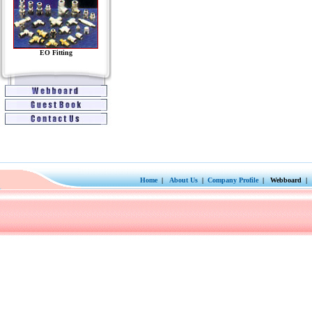
EO Fitting
Home
|
About Us
|
Company Profile
| Webboard | 