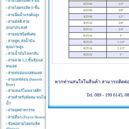
- สายไฮดรอลิค 4 ชั้น
R2T-04
1/4"
- สายไฮดรอลิค 6 ชั้น
R2T-06
3/8"
- สายฉีดน้ำแรงดันสูง
R2T-08
1/2"
- สายมัลติ สาย
R2T-10
5/8"
อเนกประสงค์
R2T-12
3/4"
- สายลมชนิดพิเศษ
R2T-16
1"
- สายดูด, ส่งน้ำมัน
R2T-20
1.1/4"
คุณภาพสูง
R2T-24
1.1/2"
- สายน้ำมันไหลกลับ
R2T-32
2"
- สายลวด 1,2 ชั้นหุ้มแส
ตนเลส
- สายท่ออ่อนแสตนเลส
- สายเทฟล่อน (Smooth
หากท่านสนใจในสินค้า สามารถติดต่อสอ
Bore)
- สายเทอร์โมพลาสติก
Tel. 089 - 199 6145, 0
- สายสำหรับพัดลม พ่นไอ
น้ำ
- สายอุตสาหกรรม
- สายอื่นๆ (Toyox Hoses)
- ข้อต่อสายไฮดรอลิค
(Fitting)