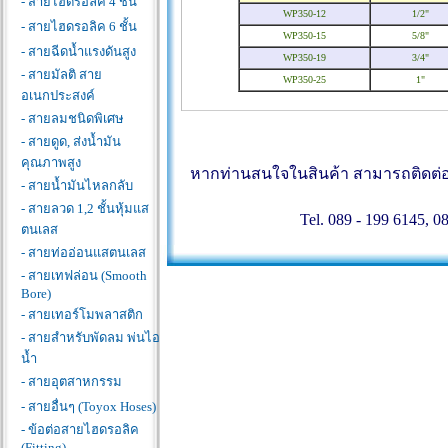
- สายไฮดรอลิค 4 ชั้น
WP350-12
1/2"
- สายไฮดรอลิค 6 ชั้น
WP350-15
5/8"
- สายฉีดน้ำแรงดันสูง
WP350-19
3/4"
- สายมัลติ สาย
WP350-25
1"
อเนกประสงค์
- สายลมชนิดพิเศษ
- สายดูด, ส่งน้ำมัน
คุณภาพสูง
หากท่านสนใจในสินค้า สามารถติดต่อสอ
- สายน้ำมันไหลกลับ
- สายลวด 1,2 ชั้นหุ้มแส
Tel. 089 - 199 6145, 0
ตนเลส
- สายท่ออ่อนแสตนเลส
- สายเทฟล่อน (Smooth
Bore)
- สายเทอร์โมพลาสติก
- สายสำหรับพัดลม พ่นไอ
น้ำ
- สายอุตสาหกรรม
- สายอื่นๆ (Toyox Hoses)
- ข้อต่อสายไฮดรอลิค
(Fitting)