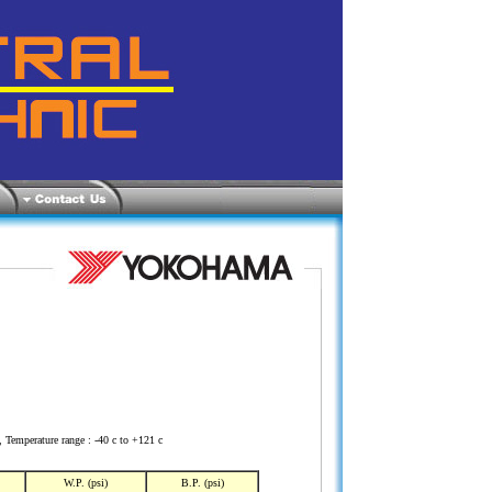
, Temperature range : -40 c to +121 c
W.P. (psi)
B.P. (psi)