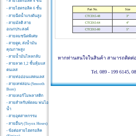
- สายไฮดรอลิค 4 ชั้น
- สายไฮดรอลิค 6 ชั้น
Part No.
Size
- สายฉีดน้ำแรงดันสูง
CTCD15-48
3"
- สายมัลติ สาย
CTCD15-64
4"
อเนกประสงค์
CTCD15-80
5"
- สายลมชนิดพิเศษ
- สายดูด, ส่งน้ำมัน
คุณภาพสูง
- สายน้ำมันไหลกลับ
หากท่านสนใจในสินค้า สามารถติดต่อสอ
- สายลวด 1,2 ชั้นหุ้มแส
ตนเลส
Tel. 089 - 199 6145, 0
- สายท่ออ่อนแสตนเลส
- สายเทฟล่อน (Smooth
Bore)
- สายเทอร์โมพลาสติก
- สายสำหรับพัดลม พ่นไอ
น้ำ
- สายอุตสาหกรรม
- สายอื่นๆ (Toyox Hoses)
- ข้อต่อสายไฮดรอลิค
(Fitting)