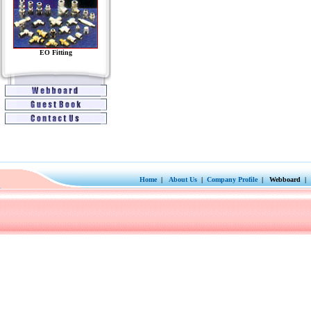
EO Fitting
Home
|
About Us
|
Company Profile
| Webboard | 