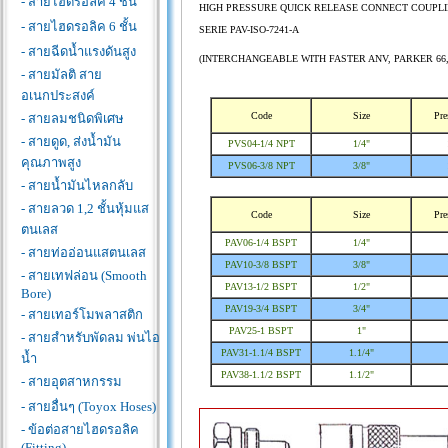
- สายไฮดรอลิค 4 ชั้น
HIGH PRESSURE QUICK RELEASE CONNECT COUPLI
- สายไฮดรอลิค 6 ชั้น
SERIE PAV-ISO-7241-A
- สายฉีดน้ำแรงดันสูง
(INTERCHANGEABLE WITH FASTER ANV, PARKER 66, A
- สายมัลติ สาย
อเนกประสงค์
Code
Size
Pre
- สายลมชนิดพิเศษ
- สายดูด, ส่งน้ำมัน
PVS04-1/4 NPT
1/4"
คุณภาพสูง
PVS06-3/8 NPT
3/8"
- สายน้ำมันไหลกลับ
- สายลวด 1,2 ชั้นหุ้มแส
Code
Size
Pre
ตนเลส
PAV06-1/4 BSPT
1/4"
- สายท่ออ่อนแสตนเลส
PAV10-3/8 BSPT
3/8"
- สายเทฟล่อน (Smooth
PAV13-1/2 BSPT
1/2"
Bore)
PAV19-3/4 BSPT
3/4"
- สายเทอร์โมพลาสติก
PAV25-1 BSPT
1"
- สายสำหรับพัดลม พ่นไอ
PAV31-1.1/4 BSPT
1.1/4"
น้ำ
PAV38-1.1/2 BSPT
1.1/2"
- สายอุตสาหกรรม
- สายอื่นๆ (Toyox Hoses)
- ข้อต่อสายไฮดรอลิค
(Fitting)