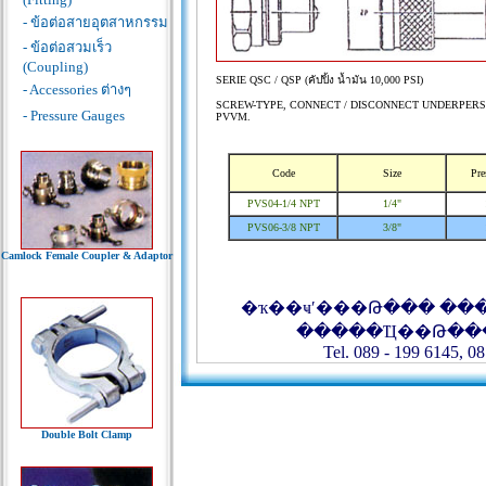
- ข้อต่อสายอุตสาหกรรม
- ข้อต่อสวมเร็ว
(Coupling)
SERIE QSC / QSP (คัปปิ้ง น้ำมัน 10,000 PSI)
- Accessories ต่างๆ
SCREW-TYPE, CONNECT / DISCONNECT UNDERPERS
- Pressure Gauges
PVVM.
Code
Size
Pre
PVS04-1/4 NPT
1/4"
PVS06-3/8 NPT
3/8"
Camlock Female Coupler & Adaptor
�ҡ��ҹʹ���Թ��� ��
�����Ҵ��Թ��
Tel. 089 - 199 6145, 08
Double Bolt Clamp