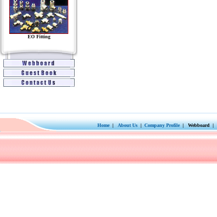
EO Fitting
Home
|
About Us
|
Company Profile
| Webboard | 