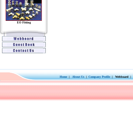
EO Fitting
Home
|
About Us
|
Company Profile
| Webboard | 