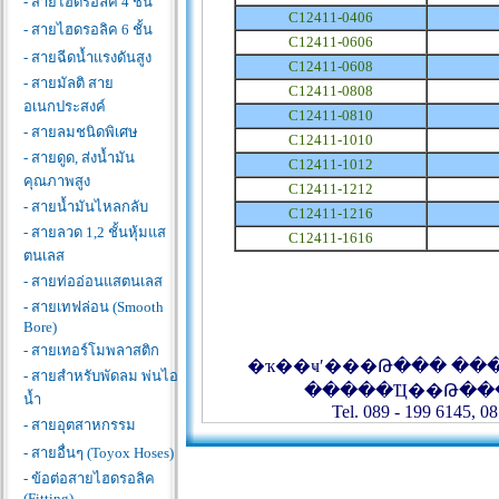
- สายไฮดรอลิค 4 ชั้น
C12411-0406
- สายไฮดรอลิค 6 ชั้น
C12411-0606
- สายฉีดน้ำแรงดันสูง
C12411-0608
- สายมัลติ สาย
C12411-0808
อเนกประสงค์
C12411-0810
- สายลมชนิดพิเศษ
C12411-1010
- สายดูด, ส่งน้ำมัน
C12411-1012
คุณภาพสูง
C12411-1212
- สายน้ำมันไหลกลับ
C12411-1216
- สายลวด 1,2 ชั้นหุ้มแส
C12411-1616
ตนเลส
- สายท่ออ่อนแสตนเลส
- สายเทฟล่อน (Smooth
Bore)
- สายเทอร์โมพลาสติก
�ҡ��ҹʹ���Թ��� ��
- สายสำหรับพัดลม พ่นไอ
�����Ҵ��Թ��
น้ำ
Tel. 089 - 199 6145, 08
- สายอุตสาหกรรม
- สายอื่นๆ (Toyox Hoses)
- ข้อต่อสายไฮดรอลิค
(Fitting)